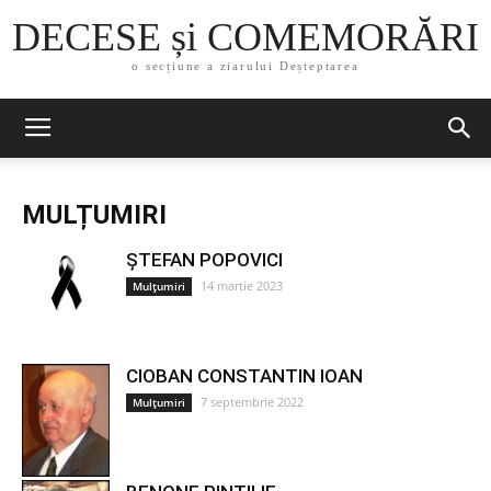
DECESE și COMEMORĂRI
o secțiune a ziarului Deșteptarea
MULȚUMIRI
ȘTEFAN POPOVICI
14 martie 2023
Mulțumiri
CIOBAN CONSTANTIN IOAN
7 septembrie 2022
Mulțumiri