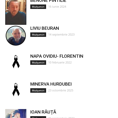
BENONE PINTILIE
16 iunie 2024
Mulțumiri
LIVIU BEURAN
14 septembrie 2023
Mulțumiri
NAPA OVIDIU- FLORENTIN
10 februarie 2022
Mulțumiri
MINERVA HURDUBEI
23 octombrie 2025
Mulțumiri
IOAN RĂUȚĂ