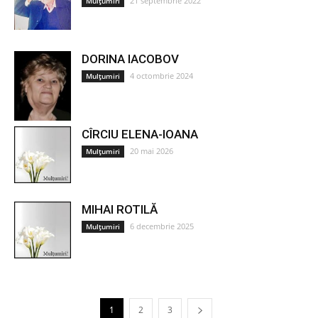
21 septembrie 2022
Mulțumiri
DORINA IACOBOV
4 octombrie 2024
Mulțumiri
CÎRCIU ELENA-IOANA
20 mai 2026
Mulțumiri
MIHAI ROTILĂ
6 decembrie 2025
Mulțumiri
1
2
3