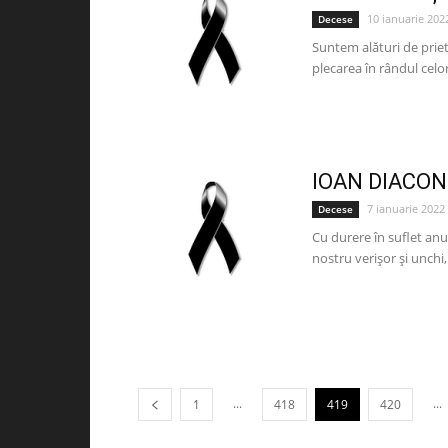
10 ianuarie 202
Decese
Suntem alături de prie
plecarea în rândul ce
IOAN DIACON
7 ianuarie 2022
Decese
Cu durere în suflet anu
nostru verișor și unchi
...
...
1
418
419
420