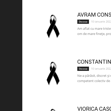
AVRAM CONS
10 ianuarie 202
Decese
Am aflat cu mare trist
om de mare finețe, pro
CONSTANTIN
10 ianuarie 202
Decese
Ne-a părăsit, discret ș
competent colectiv de a
VIORICA CAȘ