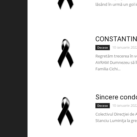
lăsând în urmă un gol i
CONSTANTIN
10 ianuarie 202
Decese
Regretăm trecerea în v
AVRAM Dumnezeu să îl o
Familia Cichi...
Sincere cond
10 ianuarie 202
Decese
Colectivul Direcției de
Stanciu Luminița la gre