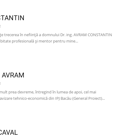
TANTIN
2
ețe trecerea în neființă a domnului Dr. ing. AVRAM CONSTANTIN
bitate profesională și mentor pentru mine...
 AVRAM
2
i mult prea devreme, întregind în lumea de apoi, cel mai
vizare tehnico-economică din IPJ Bacău (General Proiect)...
CAVAL