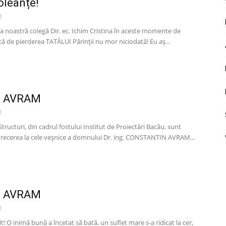
oleanțe!
2
a noastră colegă Dir. ec. Ichim Cristina în aceste momente de
ă de pierderea TATĂLUI Părinții nu mor niciodată! Eu aș...
 AVRAM
2
 Structuri, din cadrul fostului Institut de Proiectări Bacău, sunt
trecerea la cele veșnice a domnului Dr. ing. CONSTANTIN AVRAM...
 AVRAM
2
it! O inimă bună a încetat să bată, un suflet mare s-a ridicat la cer,