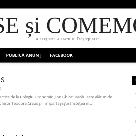
SE și COMEM
o secțiune a ziarului Deșteptarea
PUBLICĂ ANUNȚ
FACEBOOK
US
2
actice de la Colegiul Economic „Ion Ghica” Bacău este alături de
esor Teodora Craus și îi împărtășește tristețea în...