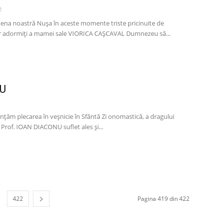
2
tena noastră Nușa în aceste momente triste pricinuite de
lor adormiți a mamei sale VIORICA CAȘCAVAL Dumnezeu să...
U
nțăm plecarea în veșnicie în Sfântă Zi onomastică, a dragului
, Prof. IOAN DIACONU suflet ales și...
422
Pagina 419 din 422