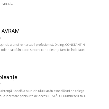
mens și...
 AVRAM
2
eșnicie a unui remarcabil profesionist, Dr. ing. CONSTANTIN
dihnească în pace! Sincere condoleanțe familiei îndoliate!
oleanțe!
2
 Asistență Socială a Municipiului Bacău este alături de colega
aua încercare pricinuită de decesul TATĂLUI Dumnezeu să îl...