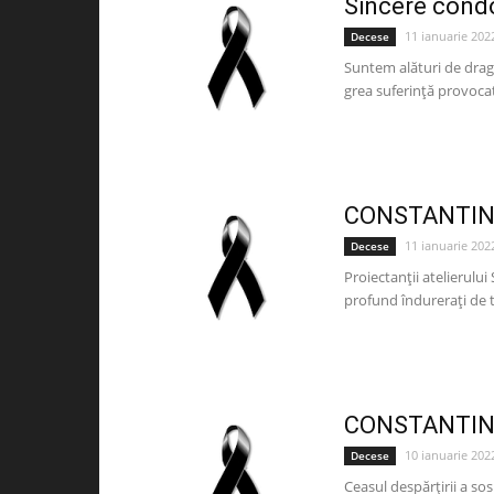
Sincere cond
11 ianuarie 202
Decese
Suntem alături de drag
grea suferință provocat
CONSTANTIN
11 ianuarie 202
Decese
Proiectanții atelierului
profund îndurerați de 
CONSTANTIN
10 ianuarie 202
Decese
Ceasul despărțirii a sos