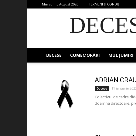
Miercuri, 5 August 2026
TERMENI & CONDIȚII
DECE
DECESE
COMEMORĂRI
MULȚUMIRI
ADRIAN CRA
11 ianuarie 202
Decese
Colectivul de cadre did
doamna directoare, prof