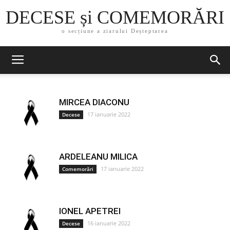
DECESE și COMEMORĂRI
o secțiune a ziarului Deșteptarea
MIRCEA DIACONU
17 ianuarie 2022
Decese
ARDELEANU MILICA
17 ianuarie 2022
Comemorări
IONEL APETREI
16 ianuarie 2022
Decese