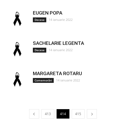
EUGEN POPA
14 ianuarie 2022
Decese
SACHELARIE LEGENTA
14 ianuarie 2022
Decese
MARGARETA ROTARU
14 ianuarie 2022
Comemorări
413
414
415