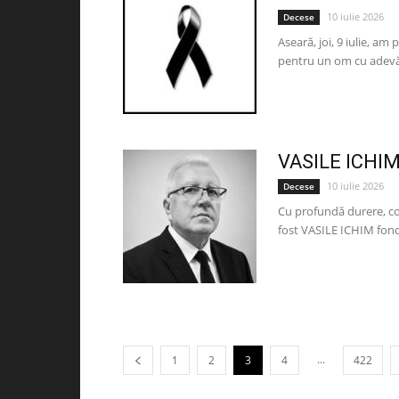
10 iulie 2026
Decese
Aseară, joi, 9 iulie, am
pentru un om cu adevăr
VASILE ICHI
10 iulie 2026
Decese
Cu profundă durere, co
fost VASILE ICHIM fon
...
1
2
3
4
422