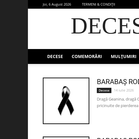
Joi, 6 August 2026
TERMENI & CONDIȚII
DECE
DECESE
COMEMORĂRI
MULȚUMIRI
BARABAȘ RO
14 iulie 2026
Decese
Dragă Geanina, dragă Cu
pricinuite de pierderea 