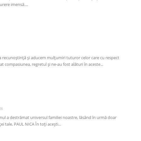
urere imensă....
M
recunoștință și aducem mulțumiri tuturor celor care cu respect
at compasiunea, regretul și ne-au fost alături în aceste...
26
nul a destrămat universul familiei noastre, lăsând în urmă doar
i tale, PAUL NICA În toți acești...