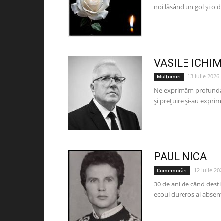
noi lăsând un gol și o d
VASILE ICHI
13 iulie 2026
Mulțumiri
Ne exprimăm profunda 
și prețuire și-au exprim
PAUL NICA
12 iulie 20
Comemorări
30 de ani de când desti
ecoul dureros al absențe