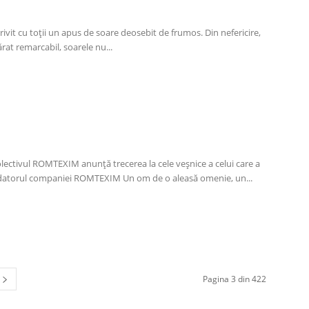
 privit cu toții un apus de soare deosebit de frumos. Din nefericire,
at remarcabil, soarele nu...
M
lectivul ROMTEXIM anunță trecerea la cele veșnice a celui care a
datorul companiei ROMTEXIM Un om de o aleasă omenie, un...
Pagina 3 din 422