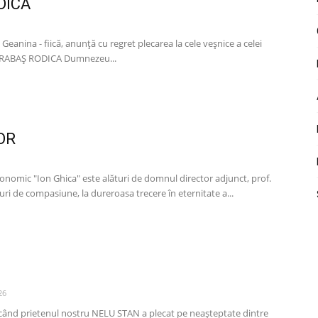
DICA
 Geanina - fiică, anunță cu regret plecarea la cele veșnice a celei
BARABAȘ RODICA Dumnezeu...
OR
conomic "Ion Ghica" este alături de domnul director adjunct, prof.
ri de compasiune, la dureroasa trecere în eternitate a...
26
e când prietenul nostru NELU STAN a plecat pe neașteptate dintre