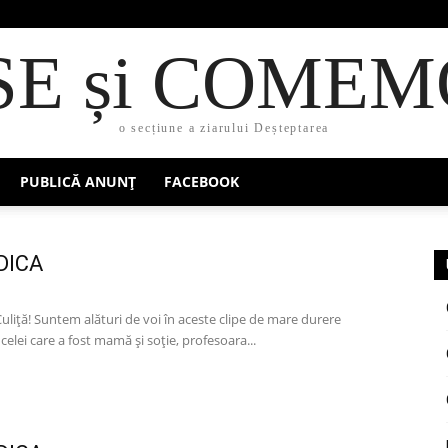
SE și COMEM
o secțiune a ziarului Deșteptarea
PUBLICĂ ANUNȚ
FACEBOOK
DICA
liță! Suntem alături de voi în aceste clipe de mare durere
celei care a fost mamă și soție, profesoara...