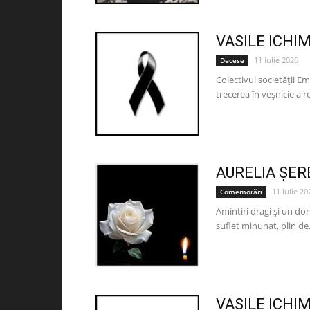
VASILE ICHI
11 iulie 2026
Decese
Colectivul societății E
trecerea în veșnicie a
AURELIA ȘE
11 iulie 20
Comemorări
Amintiri dragi și un do
suflet minunat, plin de.
VASILE ICHI