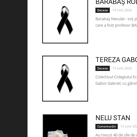
BARABAȘ RO
14 iulie 2026
Decese
Barabaș Neculai - soț și
care a fost profesor 
TEREZA GAB
13 iulie 2026
Decese
Colectivul Colegiului E
Gabor Gabriel, cu gându
NELU STAN
13 iulie 20
Comemorări
Au trecut 40 de zile d