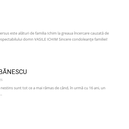
M
mersus este alături de familia Ichim la greaua încercare cauzată de
 respectabilului domn VASILE ICHIM Sincere condoleanțe familiei!
RBĂNESCU
26
r nestins sunt tot ce a mai rămas de când, în urmă cu 16 ani, un
..
M