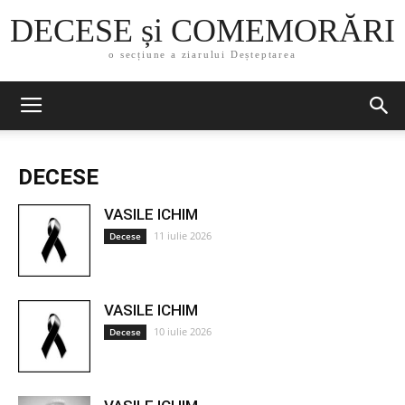
DECESE și COMEMORĂRI
o secțiune a ziarului Deșteptarea
DECESE
VASILE ICHIM
11 iulie 2026
Decese
VASILE ICHIM
10 iulie 2026
Decese