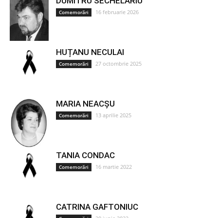
DUMITRU SECHELARIU
16 februarie 2026
Comemorări
HUȚANU NECULAI
27 octombrie 2025
Comemorări
MARIA NEACȘU
13 aprilie 2025
Comemorări
TANIA CONDAC
16 martie 2022
Comemorări
CATRINA GAFTONIUC