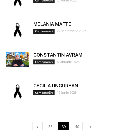
20 iunie 2022
Comemorări
MELANIA MAFTEI
22 septembrie 2022
Comemorări
CONSTANTIN AVRAM
6 ianuarie 2023
Comemorări
CECILIA UNGUREAN
19 iunie 2023
Comemorări
38
39
40