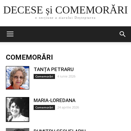
DECESE și COMEMORĂRI
o secțiune a ziarului Deșteptarea
COMEMORĂRI
TANȚA PETRARU
4 iunie 2026
Comemorări
MARIA-LOREDANA
24 aprilie 2026
Comemorări