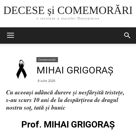
DECESE și COMEMORĂRI
o secțiune a ziarului Deșteptarea
Comemorări
MIHAI GRIGORAȘ
8 iulie 2026
Cu aceeași adâncă durere și nesfârșită tristețe,
s-au scurs 10 ani de la despărțirea de dragul
nostru soț, tată și bunic
Prof. MIHAI GRIGORAȘ