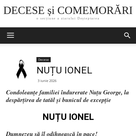
DECESE și COMEMORĂRI
o secțiune a ziarului Deșteptarea
Decese
NUȚU IONEL
3 iunie 2026
Condoleanțe familiei îndurerate Nuțu George, la
despărțirea de tatăl și bunicul de excepție
NUȚU IONEL
Dumnezeu să îl odihnească în pace!