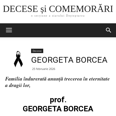
DECESE și COMEMORĂRI
o secțiune a ziarului Deșteptarea
Decese
GEORGETA BORCEA
25 februarie 2026
Familia îndurerată anunță trecerea în eternitate
a dragii lor,
prof.
GEORGETA BORCEA