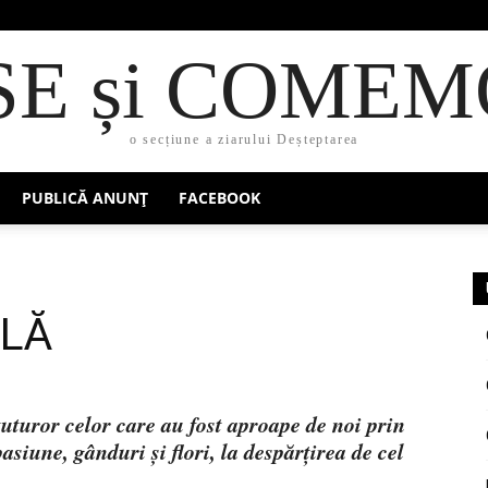
SE și COMEM
o secțiune a ziarului Deșteptarea
PUBLICĂ ANUNȚ
FACEBOOK
ILĂ
turor celor care au fost aproape de noi prin
siune, gânduri și flori, la despărțirea de cel