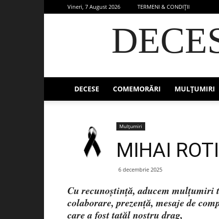
Vineri, 7 August 2026
TERMENI & CONDIȚII
DECE
DECESE
COMEMORĂRI
MULȚUMIRI
Mulțumiri
MIHAI ROT
6 decembrie 2025
Cu recunoştință, aducem mulțumiri tu
colaborare, prezență, mesaje de compa
care a fost tatăl nostru drag,