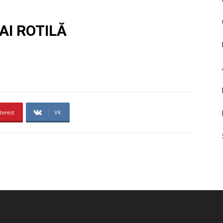
AI ROTILĂ
terest
VK