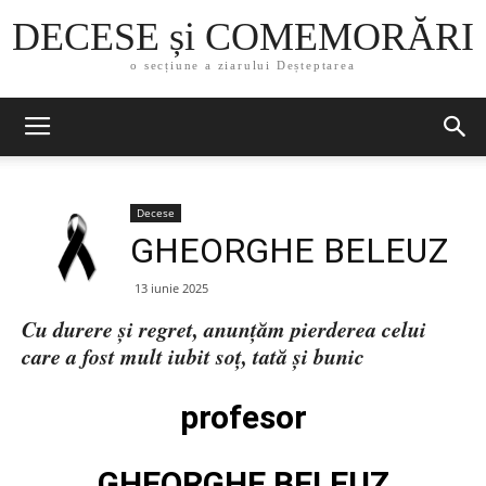
DECESE și COMEMORĂRI
o secțiune a ziarului Deșteptarea
Decese
GHEORGHE BELEUZ
13 iunie 2025
Cu durere și regret, anunțăm pierderea celui
care a fost mult iubit soț, tată și bunic
profesor
GHEORGHE BELEUZ