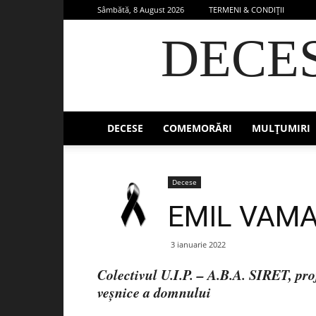
Sâmbătă, 8 August 2026
TERMENI & CONDIȚII
DECE
DECESE
COMEMORĂRI
MULȚUMIRI
Decese
EMIL VAM
3 ianuarie 2022
Colectivul U.I.P. – A.B.A. SIRET, prof
veșnice a domnului