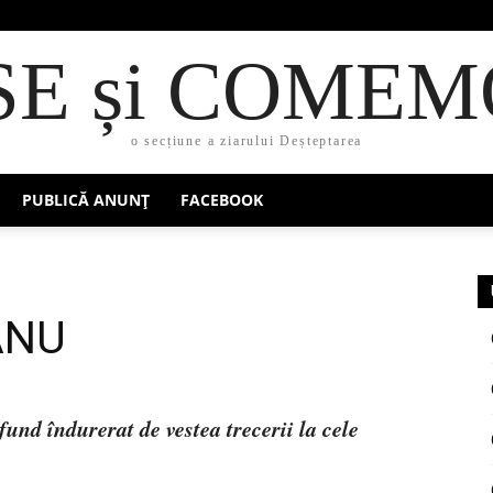
SE și COMEM
o secțiune a ziarului Deșteptarea
PUBLICĂ ANUNȚ
FACEBOOK
ANU
und îndurerat de vestea trecerii la cele