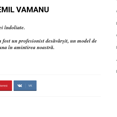
. EMIL VAMANU
i îndoliate.
fost un profesionist desăvârșit, un model de
una în amintirea noastră.
terest
VK