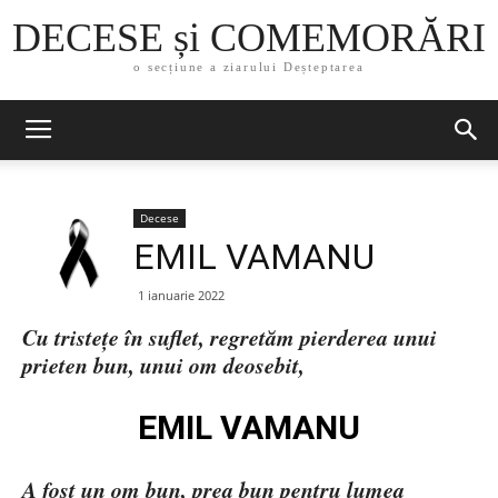
DECESE și COMEMORĂRI
o secțiune a ziarului Deșteptarea
Decese
EMIL VAMANU
1 ianuarie 2022
Cu tristețe în suflet, regretăm pierderea unui
prieten bun, unui om deosebit,
EMIL VAMANU
A fost un om bun, prea bun pentru lumea